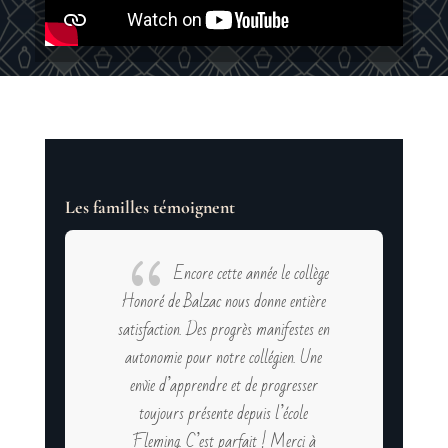
Les familles témoignent
{
Encore cette année le collège
Honoré de Balzac nous donne entière
satisfaction. Des progrès manifestes en
autonomie pour notre collégien. Une
envie d’apprendre et de progresser
toujours présente depuis l’école
Fleming. C’est parfait ! Merci à