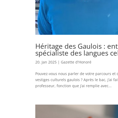
Héritage des Gaulois : en
spécialiste des langues ce
20. Jan 2025
|
Gazette d'Honoré
Pouvez-vous nous parler de votre parcours et 
vestiges culturels gaulois ? Après le bac, j’ai 
professeur, fonction que j’ai remplie avec...