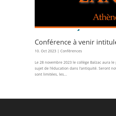
Conférence à venir intitul
10. Oct 2023
|
Conférences
Le 28 novembre 2023 le collège Balzac aura le
sujet de l’éducation dans l’antiquité. Seront 
sont limitées, les...