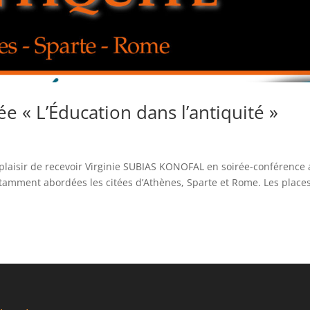
ée « L’Éducation dans l’antiquité »
 plaisir de recevoir Virginie SUBIAS KONOFAL en soirée-conférence
notamment abordées les citées d’Athènes, Sparte et Rome. Les place