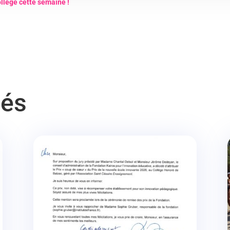
llège cette semaine !
tés