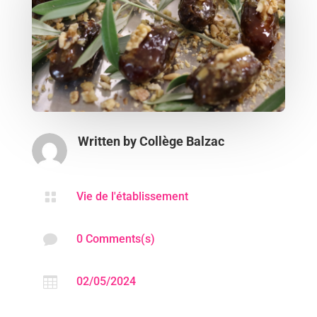
Written by
Collège Balzac

Vie de l'établissement

0 Comments(s)

02/05/2024