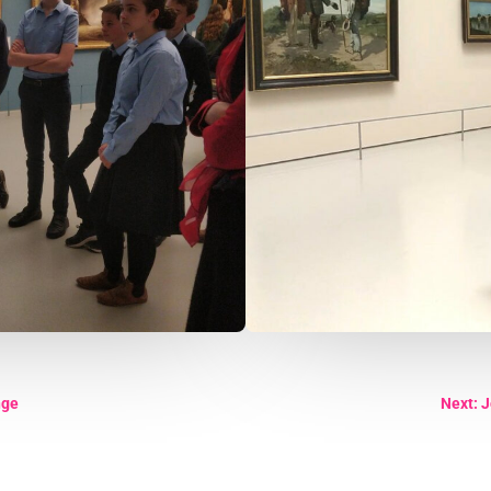
nge
Next: J